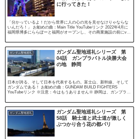
に行ってきた！
「分かっているよ！だから世界に人の心の光を見せなけりゃならな
いんだろ！」 お勧めの曲：Main Title YouTubeリンク 2022年4月に
福岡県博多にららぽーと福岡がオープンし、その商業施設の前にνガ
ンダム(R...
ガンダム聖地巡礼シリーズ 第
ガンダム聖地巡礼
04話 ガンプラバトル決勝大会
の地 静岡
日本が誇る、そして日本を代表するもの。富士山、新幹線、そして
ガンダムである！ お勧めの曲：GUNDAM BUILD FIGHTERS
YouTubeリンク ※注意：今はもうありません※ 静岡は、ガンプラビ
ルドファイターズ...
ガンダム聖地巡礼シリーズ 第
ガンダム聖地巡礼
58話 騎士道と武士道が激しく
ぶつかり合う花の都パリ