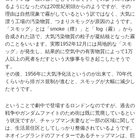
るようになったのは20世紀初頭からのようですが、その
理由は自然現象で霧がしているという訳ではなく、大気に
漂う工場の汚染物質、つまりスモッグが原因のようです。
「スモッグ」とは「smoke（煙）」と「 fog（霧）」から
合成された語で、大気汚染物質の粒子が凝結核となった霧
のことをいいます。実際1952年12月には局地的な「スモ
ッグ」が発生し、結果的に空気中の有害物質によって1万
人以上の死者をだすという大惨事を引き起こしたそうで
す。
その後、1956年に大気浄化法というのが出来て、70年代
くらいから排ガス規制が進むと、スモッグが大幅に減少し
たそうです。
ということで劇中で登場するロンドンなのですが、過去の
戦争やガンダムファイトのため街は既に荒廃しているとい
う状況ですが、チャップマン夫妻など一部の区域に関して
は、生活居住区としてしっかり整備されているようです。
ネオイングランドのファイターであるチャップマンは、巨