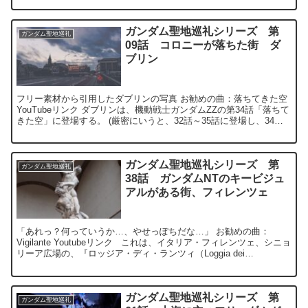
ガンダム聖地巡礼シリーズ 第
ガンダム聖地巡礼
09話 コロニーが落ちた街 ダ
ブリン
フリー素材から引用したダブリンの写真 お勧めの曲：落ちてきた空
YouTubeリンク ダブリンは、機動戦士ガンダムZZの第34話「落ちて
きた空」に登場する。 (厳密にいうと、32話～35話に登場し、34話
にてコロニーがダブリ...
ガンダム聖地巡礼シリーズ 第
ガンダム聖地巡礼
38話 ガンダムNTのキービジュ
アルがある街、フィレンツェ
「あれっ？何っていうか…、やせっぽちだな…」 お勧めの曲：
Vigilante Youtubeリンク これは、イタリア・フィレンツェ、シニョ
リーア広場の、『ロッジア・ディ・ランツィ（Loggia dei
Lanzi）』...
ガンダム聖地巡礼シリーズ 第
ガンダム聖地巡礼