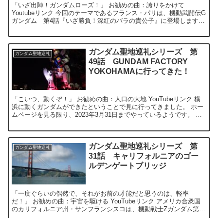
「いざ出陣！ガンダムローズ！」 お勧めの曲：誇りをかけて
Youtubeリンク 今回のテーマであるフランス・パリは、機動武闘伝G
ガンダム 第4話『いざ勝負！深紅のバラの貴公子』に登場します。
パリの街を舞台に騎士道と...
ガンダム聖地巡礼シリーズ 第
ガンダム聖地巡礼
49話 GUNDAM FACTORY
YOKOHAMAに行ってきた！
「こいつ、動くぞ！」 お勧めの曲：人口の大地 YouTubeリンク 横
浜に動くガンダムができたということで見に行ってきました。 ホー
ムページを見る限り、2023年3月31日までやっているようです。 さ
らに期間が延長され...
ガンダム聖地巡礼シリーズ 第
ガンダム聖地巡礼
31話 キャリフォルニアのゴー
ルデンゲートブリッジ
「一度ぐらいの偶然で、それがお前の才能だと思うのは、軽率
だ！」 お勧めの曲：宇宙を駆ける YouTubeリンク アメリカ合衆国
のカリフォルニア州・サンフランシスコは、機動戦士Zガンダム第15
話「カツの出撃」で登場する。また”カ...