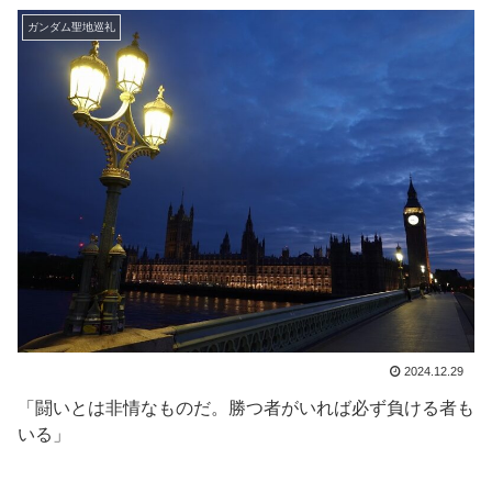
ガンダム聖地巡礼
2024.12.29
「闘いとは非情なものだ。勝つ者がいれば必ず負ける者も
いる」