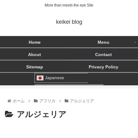
More than meets the eye Site
keikei blog
Home
Menu
About
Contact
Sitemap
Privacy Policy
Japanese
ホーム
アフリカ
アルジェリア
アルジェリア