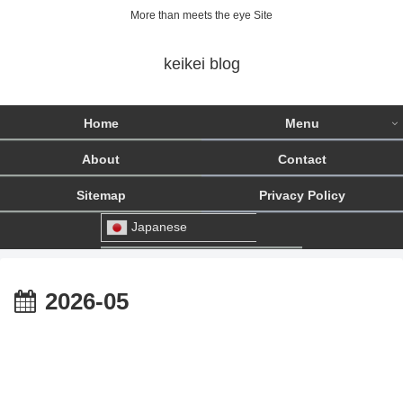
More than meets the eye Site
keikei blog
Home
Menu
About
Contact
Sitemap
Privacy Policy
Japanese
2026-05