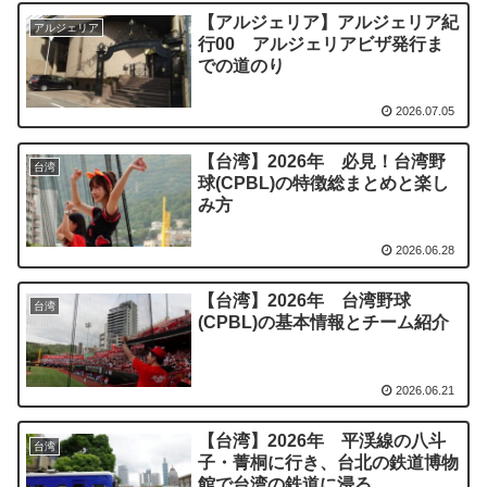
【アルジェリア】アルジェリア紀
アルジェリア
行00 アルジェリアビザ発行ま
での道のり
2026.07.05
【台湾】2026年 必見！台湾野
台湾
球(CPBL)の特徴総まとめと楽し
み方
2026.06.28
【台湾】2026年 台湾野球
台湾
(CPBL)の基本情報とチーム紹介
2026.06.21
【台湾】2026年 平渓線の八斗
台湾
子・菁桐に行き、台北の鉄道博物
館で台湾の鉄道に浸る