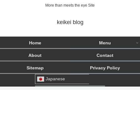
More than meets the eye Site
keikei blog
Home
Menu
About
Contact
Sitemap
Privacy Policy
Japanese