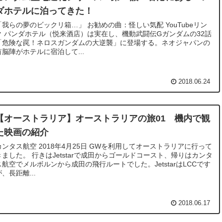
ダホテルに泊ってきた！
我らの夢のビックリ箱…」 お勧めの曲：怪しい気配 YouTubeリン
し、機動武闘伝Gガンダムの32話
「危険な罠！ネロスガンダムの大逆襲」に登場する。ネオジャパンの
首脳陣がホテルに宿泊して...
2018.06.24
【オーストラリア】オーストラリアの旅01 機内で観
た映画の紹介
ス航空 2018年4月25日 GWを利用してオーストラリアに行って
きました。 行きはJetstarで成田からゴールドコースト、帰りはカンタ
ス航空でメルボルンから成田の飛行ルートでした。JetstarはLCCです
が、長距離...
2018.06.17