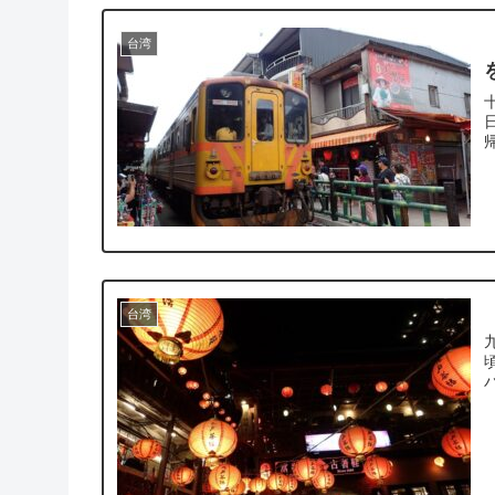
台湾
十分にて ※
日
台湾
九份の街