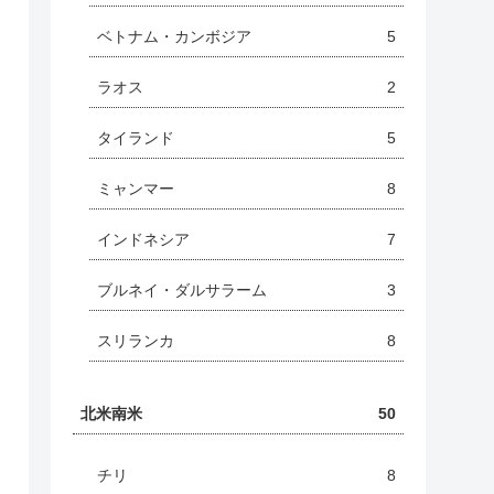
ベトナム・カンボジア
5
ラオス
2
タイランド
5
ミャンマー
8
インドネシア
7
ブルネイ・ダルサラーム
3
スリランカ
8
北米南米
50
チリ
8