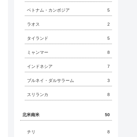
ベトナム・カンボジア
5
ラオス
2
タイランド
5
ミャンマー
8
インドネシア
7
ブルネイ・ダルサラーム
3
スリランカ
8
北米南米
50
チリ
8