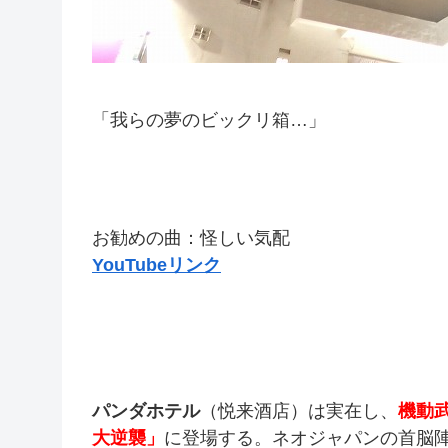
「我らの夢のビックリ箱…」
お勧めの曲：怪しい気配
YouTubeリンク
パンダホテル
（悦来酒店）は実在し、
機動
大逆襲」
に登場する。ネオジャパンの首脳陣