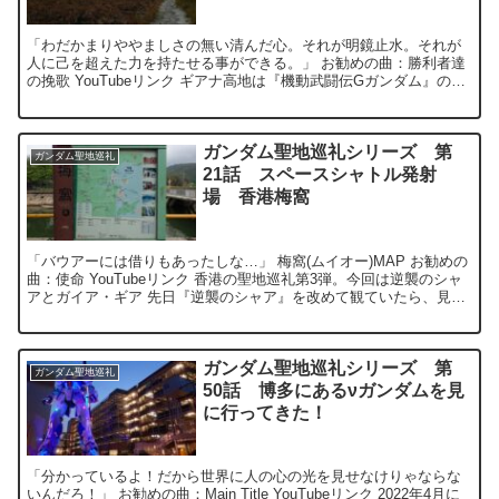
「わだかまりややましさの無い清んだ心。それが明鏡止水。それが
人に己を超えた力を持たせる事ができる。」 お勧めの曲：勝利者達
の挽歌 YouTubeリンク ギアナ高地は『機動武闘伝Gガンダム』の第
18話～24話に登場する。...
ガンダム聖地巡礼シリーズ 第
ガンダム聖地巡礼
21話 スペースシャトル発射
場 香港梅窩
「バウアーには借りもあったしな…」 梅窩(ムイオー)MAP お勧めの
曲：使命 YouTubeリンク 香港の聖地巡礼第3弾。今回は逆襲のシャ
アとガイア・ギア 先日『逆襲のシャア』を改めて観ていたら、見覚
えのある地形を発見...
ガンダム聖地巡礼シリーズ 第
ガンダム聖地巡礼
50話 博多にあるνガンダムを見
に行ってきた！
「分かっているよ！だから世界に人の心の光を見せなけりゃならな
いんだろ！」 お勧めの曲：Main Title YouTubeリンク 2022年4月に