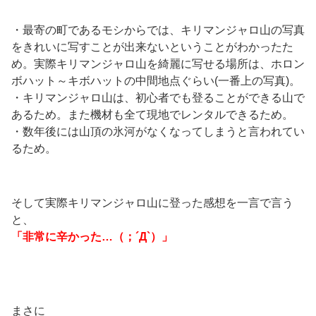
・最寄の町であるモシからでは、キリマンジャロ山の写真
をきれいに写すことが出来ないということがわかったた
め。実際キリマンジャロ山を綺麗に写せる場所は、ホロン
ボハット～キボハットの中間地点ぐらい(一番上の写真)。
・キリマンジャロ山は、初心者でも登ることができる山で
あるため。また機材も全て現地でレンタルできるため。
・数年後には山頂の氷河がなくなってしまうと言われてい
るため。
そして実際キリマンジャロ山に登った感想を一言で言う
と、
「非常に辛かった…（；´Д`）」
まさに