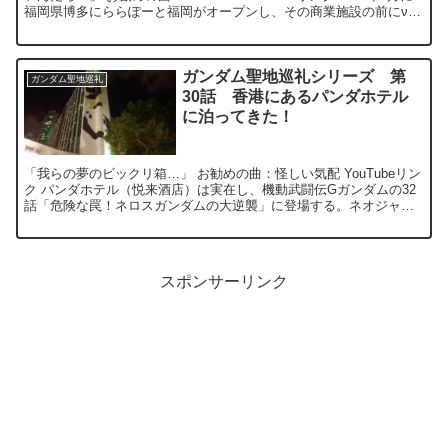
福岡県博多にららぽーと福岡がオープンし、その商業施設の前にνガ
ンダム(R...
ガンダム聖地巡礼シリーズ 第
ガンダム聖地巡礼
30話 香港にあるパンダホテル
に泊ってきた！
「我らの夢のビックリ箱…」 お勧めの曲：怪しい気配 YouTubeリン
ク パンダホテル（悦来酒店）は実在し、機動武闘伝Gガンダムの32
話「危険な罠！ネロスガンダムの大逆襲」に登場する。ネオジャパ
ンの首脳陣がホテルに宿泊して...
スポンサーリンク