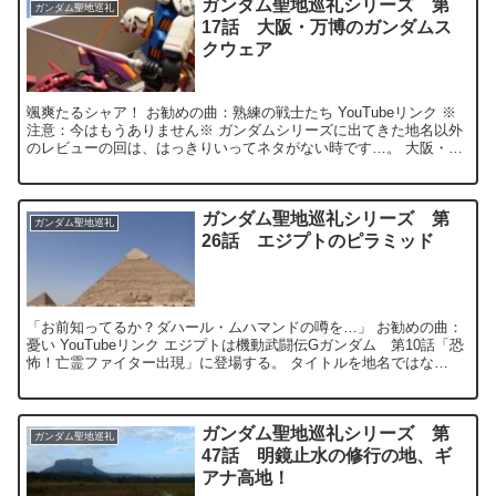
ガンダム聖地巡礼シリーズ 第
ガンダム聖地巡礼
17話 大阪・万博のガンダムス
クウェア
颯爽たるシャア！ お勧めの曲：熟練の戦士たち YouTubeリンク ※
注意：今はもうありません※ ガンダムシリーズに出てきた地名以外
のレビューの回は、はっきりいってネタがない時です…。 大阪・万
博にあるガンダムスク...
ガンダム聖地巡礼シリーズ 第
ガンダム聖地巡礼
26話 エジプトのピラミッド
「お前知ってるか？ダハール・ムハマンドの噂を…」 お勧めの曲：
憂い YouTubeリンク エジプトは機動武闘伝Gガンダム 第10話「恐
怖！亡霊ファイター出現」に登場する。 タイトルを地名ではな
く、"エジプト"としたのは、劇中...
ガンダム聖地巡礼シリーズ 第
ガンダム聖地巡礼
47話 明鏡止水の修行の地、ギ
アナ高地！