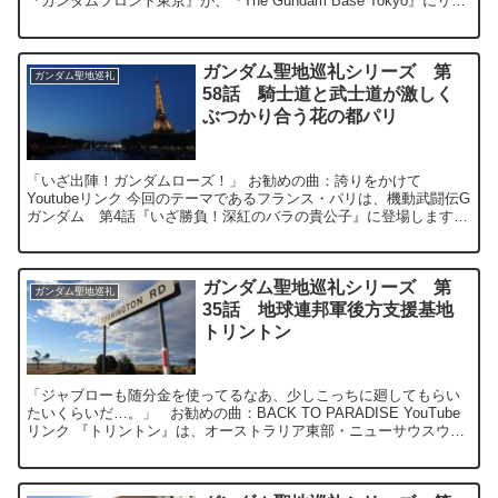
『ガンダムフロント東京』が、『The Gundam Base Tokyo』にリニ
ューア...
ガンダム聖地巡礼シリーズ 第
ガンダム聖地巡礼
58話 騎士道と武士道が激しく
ぶつかり合う花の都パリ
「いざ出陣！ガンダムローズ！」 お勧めの曲：誇りをかけて
Youtubeリンク 今回のテーマであるフランス・パリは、機動武闘伝G
ガンダム 第4話『いざ勝負！深紅のバラの貴公子』に登場します。
パリの街を舞台に騎士道と...
ガンダム聖地巡礼シリーズ 第
ガンダム聖地巡礼
35話 地球連邦軍後方支援基地
トリントン
「ジャブローも随分金を使ってるなあ、少しこっちに廻してもらい
たいくらいだ…。」 お勧めの曲：BACK TO PARADISE YouTube
リンク 『トリントン』は、オーストラリア東部・ニューサウスウェ
ールズ州に位置する...