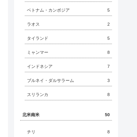
ベトナム・カンボジア
5
ラオス
2
タイランド
5
ミャンマー
8
インドネシア
7
ブルネイ・ダルサラーム
3
スリランカ
8
北米南米
50
チリ
8