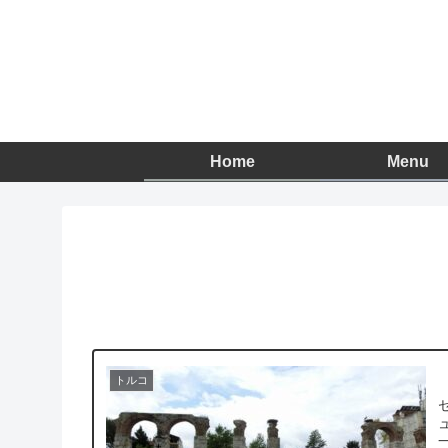
Home
Menu
トルコ
セ
ュク バスは時間通