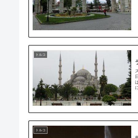
トルコ
ス
日 私の宿泊したホテルからスルタン
に
トルコ
夜