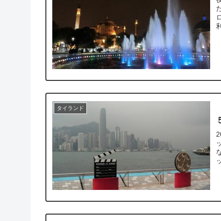
た
利
タイランド