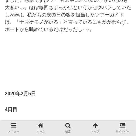
ました。感謝です(ツアー客の中に若い女の子がいたのも
大きい…。ほぼ毎回ちょっかいというかセクハラしていた
しwww)。私たちの次の日の客を担当したツアーガイド
は、「ナマケモノがいる」と言っているにもかかわらず、
ボートから眺めているだけだったし･･･。
2020年2月5日
4日目
最終日は大きな木を見に行ったあと、マナウスに戻りまし
メニュー
ホーム
検索
トップ
サイドバー
た。