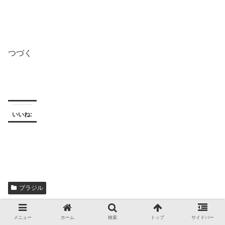
つづく
いいね:
ブラジル
スポンサーリンク
メニュー
ホーム
検索
トップ
サイドバー