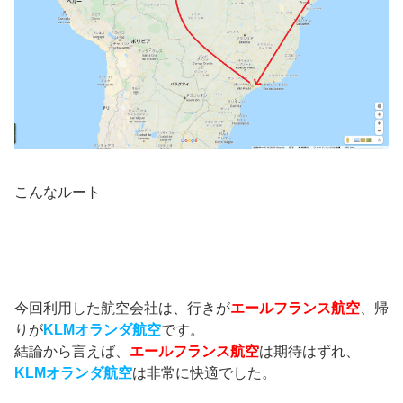
こんなルート
今回利用した航空会社は、行きが
エールフランス航空
、帰
りが
KLMオランダ航空
です。
結論から言えば、
エールフランス航空
は期待はずれ、
KLMオランダ航空
は非常に快適でした。