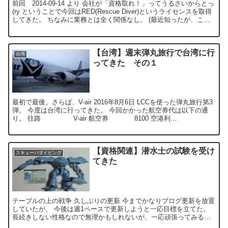
前回 2014-09-14 より 会社が「資格取れ！」ってうるさいからとっ
(ry ということで今回はRED(Rescue Diver)というライセンスを取得
してきた。 ちなみに業務とは全く関係なし。 (最近知ったが、こ
れ...
【台湾】週末弾丸旅行で台湾に行
台湾
ってきた その１
最初で最後。さらば、V-air 2016年8月6日 LCCを使った弾丸旅行第3
弾。 今度は台湾に行ってきた。 今回かかった航空券代は以下の通
り。 往路 V-air 航空券 8100 空港利...
【資格関連】潜水士の試験を受け
スキューバダイビング
てきた
テーブルの上の戦争 久しぶりの更新 今までかなりブログ更新を放置
していたが、 今後は週1ペースで更新しようと一応目標を立てた。
長続きしない性格なので無理かもしれないが、一応頑張ってみる。
週報だと思って。 旅のブロ...