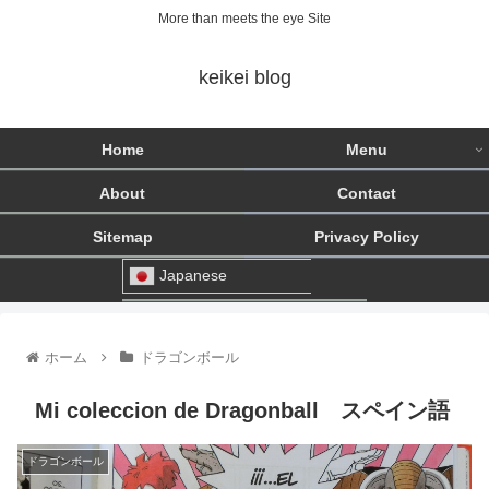
More than meets the eye Site
keikei blog
Home
Menu
About
Contact
Sitemap
Privacy Policy
Japanese
ホーム
ドラゴンボール
Mi coleccion de Dragonball スペイン語
ドラゴンボール