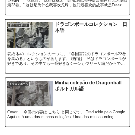
你我的一个收藏品。 我的收藏之一是“收集以每种语言翻译的龙珠漫画
第23卷。” 这就是为什么我喜欢龙珠，他们最喜欢的故事就是Freeza
的...
ドラゴンボールコレクション 日
ドラゴンボール
本語
表紙 私のコレクションの一つに、『各国言語のドラゴンボール23巻
を集める』というものがあります。 理由は、私はドラゴンボールが
好きであり、その中でも一番好きなシーンがフリーザ編だからで
す。 ということで、私は海外旅行で...
Minha coleção de Dragonball
ドラゴンボール
ポルトガル語
Cover 今回の内容は こちら と同じです。 Traduzido pelo Google.
Aqui está uma das minhas coleções. Uma das minhas coleç...