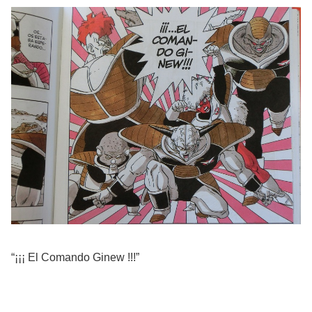
“¡¡¡ El Comando Ginew !!!”