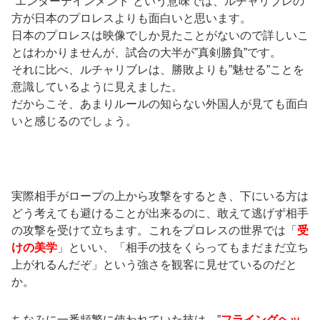
”エンターテインメント”という意味では、ルチャリブレの
方が日本のプロレスよりも面白いと思います。
日本のプロレスは映像でしか見たことがないので詳しいこ
とはわかりませんが、試合の大半が”真剣勝負”です。
それに比べ、ルチャリブレは、勝敗よりも”魅せる”ことを
意識しているように見えました。
だからこそ、あまりルールの知らない外国人が見ても面白
いと感じるのでしょう。
実際相手がロープの上から攻撃をするとき、下にいる方は
どう考えても避けることが出来るのに、敢えて逃げず相手
の攻撃を受けて立ちます。これをプロレスの世界では「
受
けの美学
」といい、「相手の技をくらってもまだまだ立ち
上がれるんだぞ」という強さを観客に見せているのだと
か。
ちなみに一番頻繁に使われていた技は、”
フライングヘッ