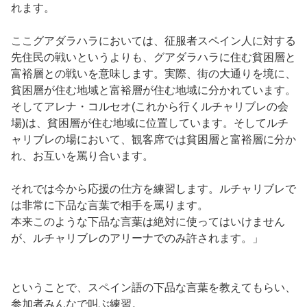
れます。
ここグアダラハラにおいては、征服者スペイン人に対する
先住民の戦いというよりも、グアダラハラに住む貧困層と
富裕層との戦いを意味します。実際、街の大通りを境に、
貧困層が住む地域と富裕層が住む地域に分かれています。
そしてアレナ・コルセオ(これから行くルチャリブレの会
場)は、貧困層が住む地域に位置しています。そしてルチ
ャリブレの場において、観客席では貧困層と富裕層に分か
れ、お互いを罵り合います。
それでは今から応援の仕方を練習します。ルチャリブレで
は非常に下品な言葉で相手を罵ります。
本来このような下品な言葉は絶対に使ってはいけません
が、ルチャリブレのアリーナでのみ許されます。」
ということで、スペイン語の下品な言葉を教えてもらい、
参加者みんなで叫ぶ練習。