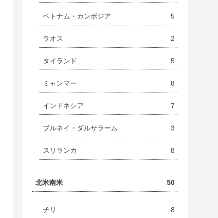
ベトナム・カンボジア
5
ラオス
2
タイランド
5
ミャンマー
8
インドネシア
7
ブルネイ・ダルサラーム
3
スリランカ
8
北米南米
50
チリ
8