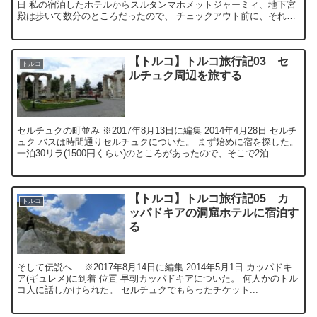
日 私の宿泊したホテルからスルタンマホメットジャーミィ、地下宮
殿は歩いて数分のところだったので、 チェックアウト前に、それら
を見に行った。 ...
【トルコ】トルコ旅行記03 セ
トルコ
ルチュク周辺を旅する
セルチュクの町並み ※2017年8月13日に編集 2014年4月28日 セルチ
ュク バスは時間通りセルチュクについた。 まず始めに宿を探した。
一泊30リラ(1500円くらい)のところがあったので、そこで2泊...
【トルコ】トルコ旅行記05 カ
トルコ
ッパドキアの洞窟ホテルに宿泊す
る
そして伝説へ… ※2017年8月14日に編集 2014年5月1日 カッパドキ
ア(ギュレメ)に到着 位置 早朝カッパドキアについた。 何人かのトル
コ人に話しかけられた。 セルチュクでもらったチケット...