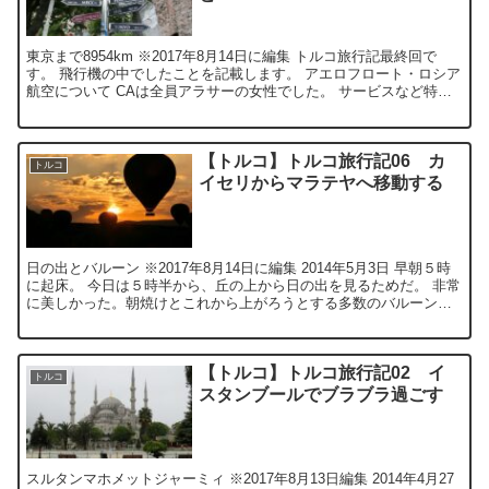
東京まで8954km ※2017年8月14日に編集 トルコ旅行記最終回で
す。 飛行機の中でしたことを記載します。 アエロフロート・ロシア
航空について CAは全員アラサーの女性でした。 サービスなど特に
問題ありませんで...
【トルコ】トルコ旅行記06 カ
トルコ
イセリからマラテヤへ移動する
日の出とバルーン ※2017年8月14日に編集 2014年5月3日 早朝５時
に起床。 今日は５時半から、丘の上から日の出を見るためだ。 非常
に美しかった。朝焼けとこれから上がろうとする多数のバルーンを
見ることが出来た。 ...
【トルコ】トルコ旅行記02 イ
トルコ
スタンブールでブラブラ過ごす
スルタンマホメットジャーミィ ※2017年8月13日編集 2014年4月27