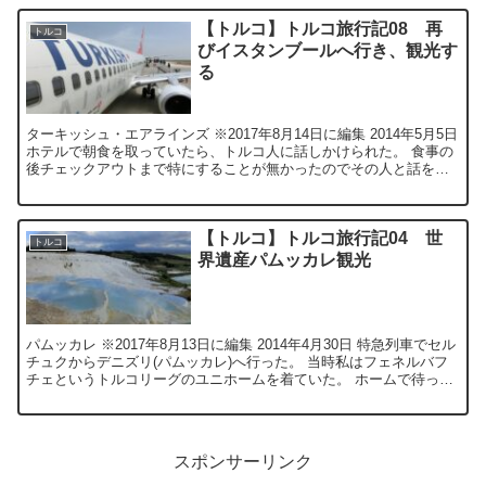
【トルコ】トルコ旅行記08 再
トルコ
びイスタンブールへ行き、観光す
る
ターキッシュ・エアラインズ ※2017年8月14日に編集 2014年5月5日
ホテルで朝食を取っていたら、トルコ人に話しかけられた。 食事の
後チェックアウトまで特にすることが無かったのでその人と話をし
ていた。 最後にfaceb...
【トルコ】トルコ旅行記04 世
トルコ
界遺産パムッカレ観光
パムッカレ ※2017年8月13日に編集 2014年4月30日 特急列車でセル
チュクからデニズリ(パムッカレ)へ行った。 当時私はフェネルバフ
チェというトルコリーグのユニホームを着ていた。 ホームで待って
いると、車掌さんが...
スポンサーリンク