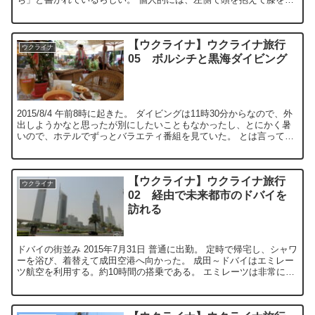
いている人が気になった。 実際...
【ウクライナ】ウクライナ旅行
ウクライナ
05 ボルシチと黒海ダイビング
2015/8/4 午前8時に起きた。 ダイビングは11時30分からなので、外
出しようかなと思ったが別にしたいこともなかったし、とにかく暑
いので、ホテルでずっとバラエティ番組を見ていた。 とは言っても
何を言っているのかよ...
【ウクライナ】ウクライナ旅行
ウクライナ
02 経由で未来都市のドバイを
訪れる
ドバイの街並み 2015年7月31日 普通に出勤。 定時で帰宅し、シャワ
ーを浴び、着替えて成田空港へ向かった。 成田～ドバイはエミレー
ツ航空を利用する。約10時間の搭乗である。 エミレーツは非常に評
判がいいと聞くが、いざ乗...