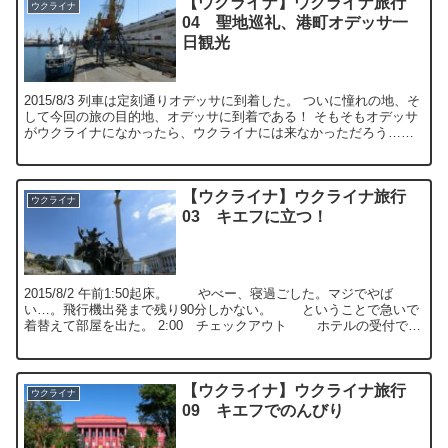
【ウクライナ】ウクライナ旅行
ウクライナ
04 聖地巡礼、港町オデッサ一
日観光
2015/8/3 列車は定刻通りオデッサに到着した。 ついに憧れの地、そ
して今回の旅の目的地、オデッサに到着である！ そもそもオデッサ
がウクライナになかったら、ウクライナには来なかっただろう…。
初めて訪れた場所...
【ウクライナ】ウクライナ旅行
ウクライナ
03 キエフに立つ！
2015/8/2 午前1:50起床。 やべー、寝過ごした。マジでやば
い…。飛行機出発まで残り90分しかない。 ということで急いで
着替えて部屋を出た。 2:00 チェックアウト ホテルの受付でや
たらとダラ...
【ウクライナ】ウクライナ旅行
ウクライナ
09 キエフでのんびり