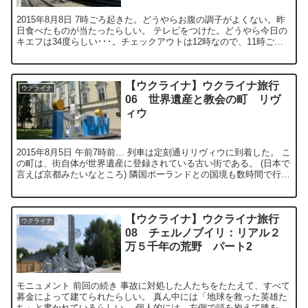
2015年8月8日 7時ごろ起きた。どうやらお腹の調子がよくない。昨
日食べたものが当たったらしい。 テレビをつけた。どうやら今日の
キエフは34度らしい･･･。チェックアウトは12時なので、11時ごろ
までホテルでごろごろしなが...
【ウクライナ】ウクライナ旅行
ウクライナ
06 世界遺産と教会の町 リヴ
ィウ
2015年8月5日 午前7時前… 列車は定刻通りリヴィウに到着した。 こ
の町は、街自体が世界遺産に登録されている古い街である。 (日本で
言えば京都みたいなところ) 隣国ポーランドとの国境も数時間で行け
るらしい。 ...
【ウクライナ】ウクライナ旅行
ウクライナ
08 チェルノブイリ：リアル２
万５千年の荒野 パート2
モニュメント 前回の続き 事故に対処した人たちをたたえて、すべて
募金によって建てられたらしい。 真ん中には「地球を救った英雄た
ち」と書かれているらしい。 個人的には、左側で頭を抱えて膝をつ