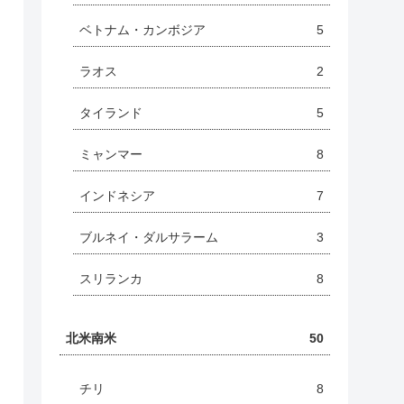
ベトナム・カンボジア
5
ラオス
2
タイランド
5
ミャンマー
8
インドネシア
7
ブルネイ・ダルサラーム
3
スリランカ
8
北米南米
50
チリ
8