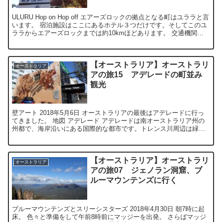
ULURU Hop on Hop off エアーズロックの拠点となる町はユララと言
います。 宿泊施設はここにあるホテル３つだけです。そしてこのユ
ララからエアーズロックまでは約10kmほどあります。 交通機関は
ありませんので、エ...
【オーストラリア】オーストラリ
オーストラリア
アの旅15 アデレードの町並み
観光
壁アート 2018年5月6日 オーストラリアの最後はアデレードに行っ
てきました。 地図 アデレード アデレードは南オーストラリア州の
州都で、海岸沿いにある国際的な都市です。トレンス川周辺は緑地
で囲まれており...
【オーストラリア】オーストラリ
オーストラリア
アの旅07 ジェノラン洞窟、ブ
ルーマウンテンズに行く
ブルーマウンテンズとスリーシスターズ 2018年4月30日 朝7時に起
床。 色々と準備をして午前8時前にマッジーを出発。 さらばマッジ