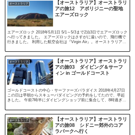
【オーストラリア】オーストラリ
オーストラリア
アの旅12 アボリジニーの聖地
エアーズロック
エアーズロック 2018年5月1日 5/1～5/3まで2泊3日でエアーズロック
へ行ってきました。 エアーズロックはさすがに遠いので、飛行機で
行きました。 利用した航空会社は『Virgin Air』。オーストラリアで
は2番目に...
【オーストラリア】オーストラリ
オーストラリア
アの旅03 ダイビング＆サーフ
ィン in ゴールドコースト
ゴールドコーストの中心・サーファーズパラダイス 2018年4月27日
この日は早朝からスキューバダイビングの予約をしてたので、早起
きした。 午前7時半にダイビングショップ前に集合して、8時過ぎか
ら2本潜った。 Sur...
【オーストラリア】オーストラリ
オーストラリア
アの旅08 シドニー郊外のコア
ラパークへ行く