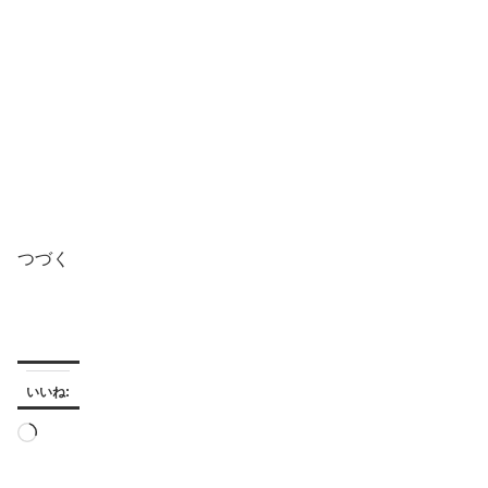
つづく
いいね:
読
み
込