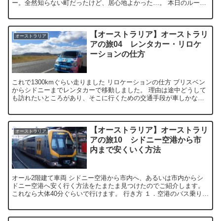
ー。全然知らない町だったけど、居心地よかった…。 本日のルー
ト。 シド...
【オーストラリア】オーストラリ
オーストラリア
アの旅04 レンタカー・リロケ
ーションの仕方
これで1300kmぐらい走りました リロケーションの仕方 ブリスベン
からシドニーまでレンタカーで移動しました。 理由は途中どうして
も訪れたいところがあり、そこに行くための交通手段が車しかなか
ったため。 ということでレンタカー...
【オーストラリア】オーストラリ
オーストラリア
アの旅10 シドニー空港から市
内まで安くいく方法
オール2階建て車両 シドニー空港から市内へ、あるいは市内からシ
ドニー空港へ安く行く方法をたまたま見つけたのでご紹介します。
これなら大体40分ぐらいで行けます。 行き方 １．空港のバス乗り場
に行き、400番バスに乗る...