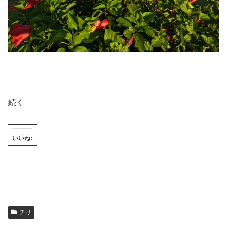
続く
いいね:
チリ