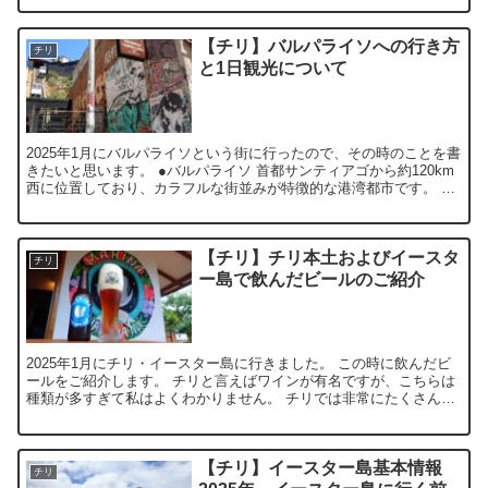
【チリ】バルパライソへの行き方
チリ
と1日観光について
2025年1月にバルパライソという街に行ったので、その時のことを書
きたいと思います。 ●バルパライソ 首都サンティアゴから約120km
西に位置しており、カラフルな街並みが特徴的な港湾都市です。 19
世紀後半から20世紀初頭...
【チリ】チリ本土およびイースタ
チリ
ー島で飲んだビールのご紹介
2025年1月にチリ・イースター島に行きました。 この時に飲んだビ
ールをご紹介します。 チリと言えばワインが有名ですが、こちらは
種類が多すぎて私はよくわかりません。 チリでは非常にたくさんの
種類のビールも生産されており、すべてを味...
【チリ】イースター島基本情報
チリ